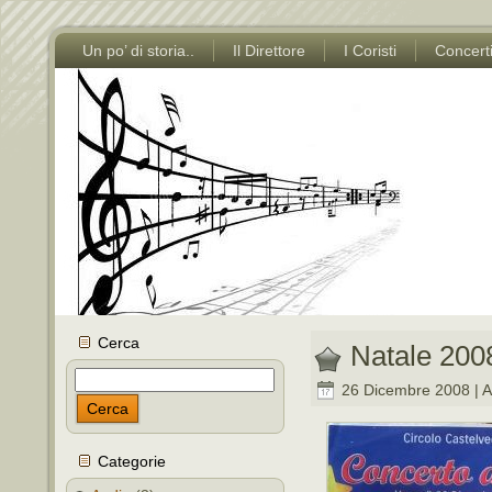
Un po’ di storia..
Il Direttore
I Coristi
Concert
Cerca
Natale 200
26 Dicembre 2008 | A
Cerca
Categorie