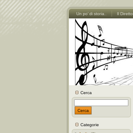
Un po’ di storia..
Il Dirett
Cerca
Cerca
Categorie