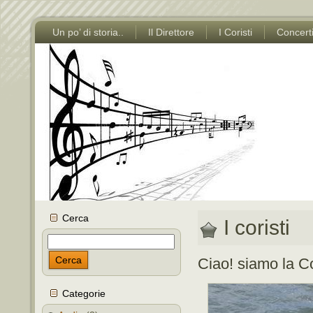
Un po’ di storia..
Il Direttore
I Coristi
Concert
Cerca
I coristi
Cerca
Ciao! siamo la 
Categorie