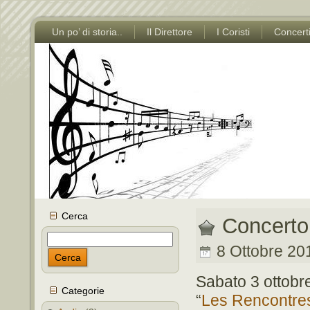
Un po’ di storia..
Il Direttore
I Coristi
Concert
Cerca
Concerto 
8 Ottobre 201
Cerca
Sabato 3 ottobr
Categorie
“
Les Rencontres