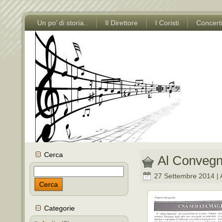
Un po’ di storia..
Il Direttore
I Coristi
Concert
Cerca
Al Convegn
27 Settembre 2014 | 
Cerca
Categorie